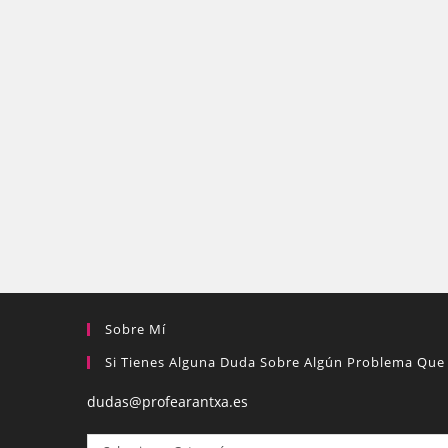
Sobre Mí
Si Tienes Alguna Duda Sobre Algún Problema Que 
dudas@profearantxa.es