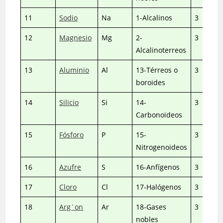
11
Sodio
Na
1-Alcalinos
3
12
Magnesio
Mg
2-
3
Alcalinoterreos
13
Aluminio
Al
13-Térreos o
3
boroides
14
Silicio
Si
14-
3
Carbonoideos
15
Fósforo
P
15-
3
Nitrogenoideos
16
Azufre
S
16-Anfígenos
3
17
Cloro
Cl
17-Halógenos
3
18
Arg´on
Ar
18-Gases
3
nobles