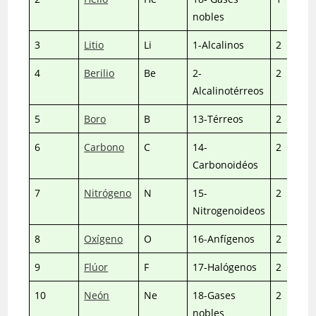
nobles
3
Litio
Li
1-Alcalinos
2
4
Berilio
Be
2-
2
Alcalinotérreos
5
Boro
B
13-Térreos
2
6
Carbono
C
14-
2
Carbonoidéos
7
Nitrógeno
N
15-
2
Nitrogenoideos
8
Oxígeno
O
16-Anfígenos
2
9
Flúor
F
17-Halógenos
2
10
Neón
Ne
18-Gases
2
nobles