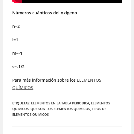
Números cuánticos del oxígeno
n=2
l=1
m=-1
s=-1/2
Para más información sobre los
ELEMENTOS
QUÍMICOS
ETIQUETAS
:
ELEMENTOS EN LA TABLA PERIODICA
,
ELEMENTOS
QUÍMICOS
,
QUE SON LOS ELEMENTOS QUIMICOS
,
TIPOS DE
ELEMENTOS QUIMICOS