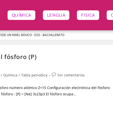
QUÍMICA
LENGUA
FISICA
ESDE UN NIVEL BÁSICO - ESO - BACHILLERATO
l fósforo (P)
/
Química
/
Tabla periodica
Sin comentarios
Fósforo número atómico Z=15 Configuración electrónica del fósforo:
fósforo : [P] = [Ne] 3s23p3 El fósforo ocupa…