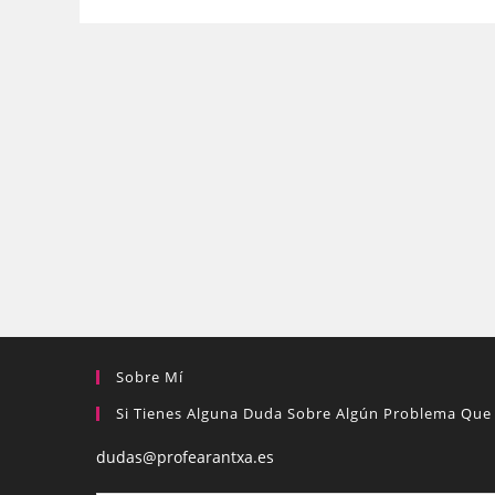
Sobre Mí
Si Tienes Alguna Duda Sobre Algún Problema Que 
dudas@profearantxa.es