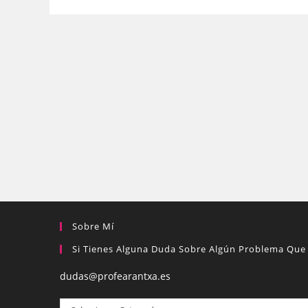
Sobre Mí
Si Tienes Alguna Duda Sobre Algún Problema Que 
dudas@profearantxa.es