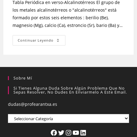
Tabla Periódica en verso-Alcalinotérreos El grupo de
los metales alcalinotérreos o "alcalinotérreos" está
formado por estos seis elementos : berilio (Be),
magnesio (Mg), calcio (Ca), estroncio (Sr), bario (Ba) y…
Continuar Leyendo
Sobre Mí
Si Tienes Alguna Duda Sobre Algún Problema Que No
Sepas Resolver, No Dudes En Enviarmelo A Este Email.
dudas@profearantxa.es