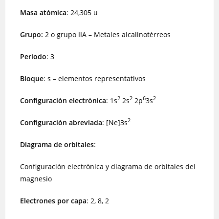
Masa atómica
: 24,305 u
Grupo:
2 o grupo IIA – Metales alcalinotérreos
Periodo
: 3
Bloque
: s – elementos representativos
2
2
6
2
Configuración electrónica
: 1s
2s
2p
3s
2
Configuración abreviada
: [Ne]3s
Diagrama de orbitales
:
Configuración electrónica y diagrama de orbitales del
magnesio
Electrones por capa
: 2, 8, 2