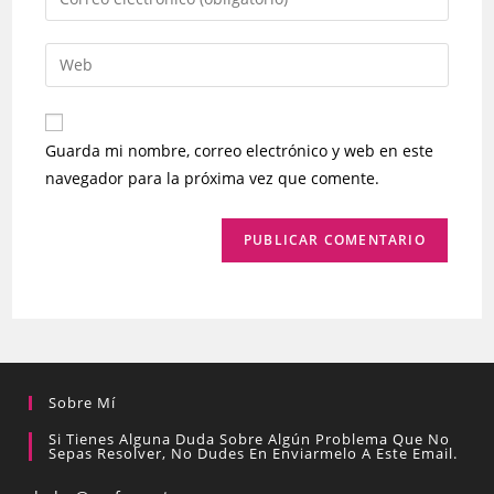
o
tu
nombre
dirección
Introduce
de
de
la
usuario
correo
URL
para
electrónico
de
comentar
Guarda mi nombre, correo electrónico y web en este
para
tu
navegador para la próxima vez que comente.
comentar
web
(opcional)
Sobre Mí
Si Tienes Alguna Duda Sobre Algún Problema Que No
Sepas Resolver, No Dudes En Enviarmelo A Este Email.