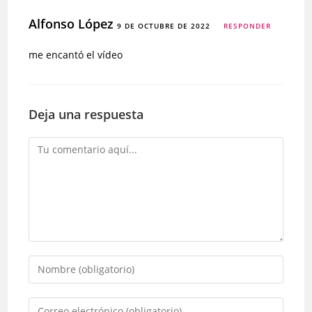
Alfonso López
9 DE OCTUBRE DE 2022
RESPONDER
me encantó el vídeo
Deja una respuesta
Comentario
Introduce
tu
nombre
Introduce