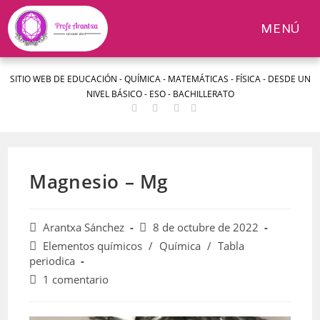
MENÚ
Ir
SITIO WEB DE EDUCACIÓN - QUÍMICA - MATEMÁTICAS - FÍSICA - DESDE UN
al
NIVEL BÁSICO - ESO - BACHILLERATO
contenido
Magnesio – Mg
Autor
Publicación
Arantxa Sánchez
8 de octubre de 2022
de
de
Categoría
Elementos químicos
/
Química
/
Tabla
la
la
de
periodica
entrada:
entrada:
la
Comentarios
1 comentario
entrada:
de
la