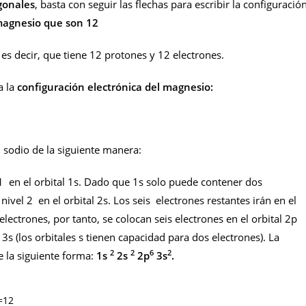
gonales
, basta con seguir las flechas para escribir la configuració
 magnesio que son
12
s decir, que tiene 12 protones y 12 electrones.
a la
configuración electrónica del magnesio:
l sodio de la siguiente manera:
 1 en el orbital 1s. Dado que 1s solo puede contener dos
nivel 2 en el orbital 2s. Los seis electrones restantes irán en el
electrones, por tanto, se colocan seis electrones en el orbital 2p
3s (los orbitales s tienen capacidad para dos electrones). La
2
2
6
2
 la siguiente forma:
1s
2s
2p
3s
.
=12