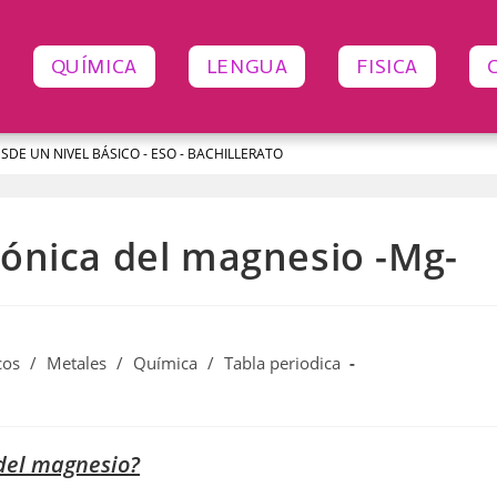
QUÍMICA
LENGUA
FISICA
ESDE UN NIVEL BÁSICO - ESO - BACHILLERATO
rónica del magnesio -Mg-
cos
/
Metales
/
Química
/
Tabla periodica
 del magnesio?