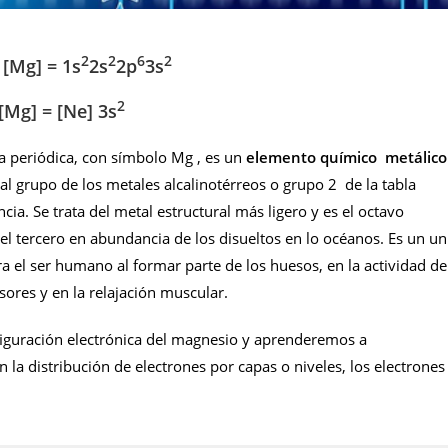
2
2
6
2
:
[Mg]
=
1s
2s
2p
3s
2
[Mg]
= [Ne] 3s
a periódica, con símbolo Mg , es un
elemento químico metálic
al grupo de los metales alcalinotérreos o grupo 2 de la tabla
cia. Se trata del metal estructural más ligero y es el octavo
el tercero en abundancia de los disueltos en lo océanos. Es un un
ra el ser humano al formar parte de los huesos, en la actividad de
res y en la relajación muscular.
iguración electrónica del magnesio y aprenderemos a
 la distribución de electrones por capas o niveles, los electrones