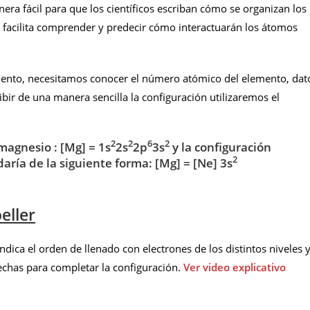
ra fácil para que los científicos escriban cómo se organizan los
 facilita comprender y predecir cómo interactuarán los átomos
emento, necesitamos conocer el número atómico del elemento, dat
bir de una manera sencilla la configuración utilizaremos el
2
2
6
2
 magnesio :
[Mg]
= 1s
2s
2p
3s
y la configuración
2
daría de la siguiente forma:
[Mg]
= [Ne] 3s
eller
ndica el orden de llenado con electrones de los distintos niveles 
flechas para completar la configuración.
Ver video explicativo