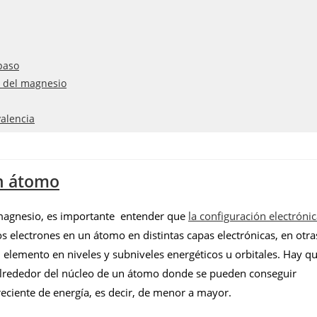
paso
ca del magnesio
valencia
un átomo
l magnesio, es importante entender que
la configuración electróni
los electrones en un átomo en distintas capas electrónicas, en otra
un elemento en niveles y subniveles energéticos u orbitales. Hay q
s alrededor del núcleo de un átomo donde se pueden conseguir
reciente de energía, es decir, de menor a mayor.