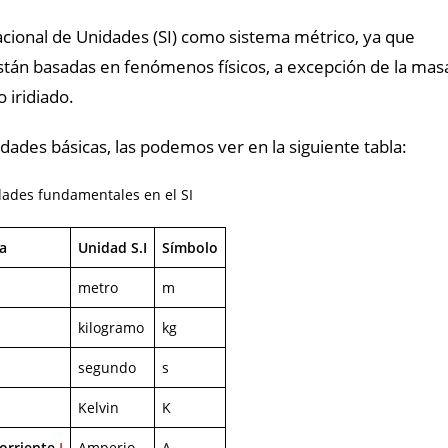
acional de Unidades (SI) como sistema métrico, ya que
están basadas en fenómenos físicos, a excepción de la mas
 iridiado.
ades básicas, las podemos ver en la siguiente tabla:
dades fundamentales en el SI
a
Unidad S.I
Símbolo
metro
m
kilogramo
kg
segundo
s
Kelvin
K
orriente
I
Amperio
A